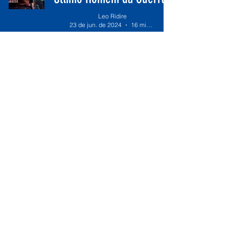
Leo Ridire
23 de jun. de 2024
16 min de leitura
LIVRO DIGITAL KINDLE:
COMO FUNCIONA?
Leo Ridire
9 de jun. de 2024
7 min de leitura
O QUE É O KINDLE?
Leo Ridire
17 de mai. de 2024
8 min de leitura