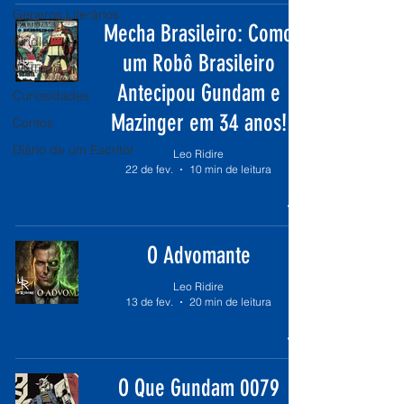
Generos Literários
Mecha Brasileiro: Como
Kindle
um Robô Brasileiro
Wattpad
Antecipou Gundam e
Curiosidades
Mazinger em 34 anos!
Contos
Diário de um Escritor
Leo Ridire
22 de fev.
10 min de leitura
O Advomante
Leo Ridire
13 de fev.
20 min de leitura
O Que Gundam 0079