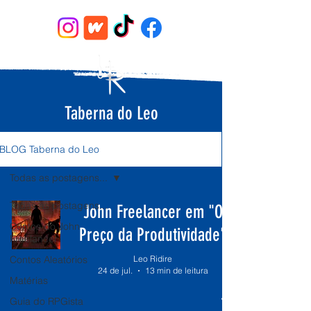
Taberna do Leo
BLOG Taberna do Leo
Todas as postagens...
Todas as postagens...
John Freelancer em "O
Contos do John
Preço da Produtividade"
Freelancer
Contos Aleatórios
Leo Ridire
24 de jul.
13 min de leitura
Matérias
Guia do RPGista