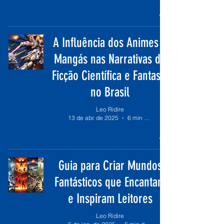
A Influência dos Animes e
Mangás nas Narrativas de
Ficção Científica e Fantasia
no Brasil
Leo Ridire
13 de abr. de 2025
6 min de leitura
Guia para Criar Mundos
Fantásticos que Encantam
e Inspiram Leitores
Leo Ridire