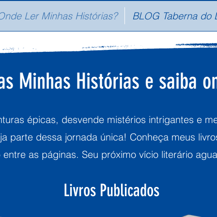
Onde Ler Minhas Histórias?
BLOG Taberna do 
s Minhas Histórias e saiba on
uras épicas, desvende mistérios intrigantes e 
eja parte dessa jornada única! Conheça meus livr
o entre as páginas. Seu próximo vício literário agu
Livros Publicados