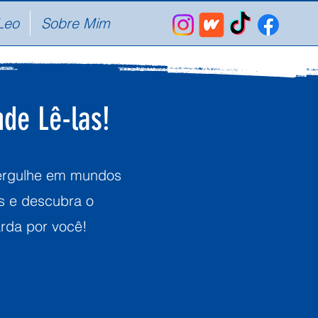
Leo
Sobre Mim
de Lê-las!
mergulhe em mundos
os e descubra o
arda por você!