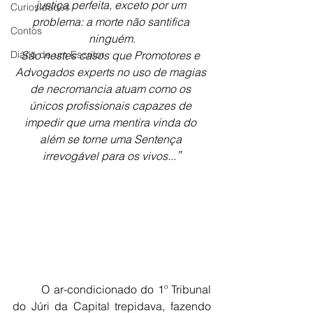
justiça perfeita, exceto por um 
Curiosidades
problema: a morte não santifica 
Contos
ninguém.
Diário de um Escritor
São nestes casos que Promotores e 
Advogados experts no uso de magias 
de necromancia atuam como os 
únicos profissionais capazes de 
impedir que uma mentira vinda do 
além se torne uma Sentença 
”
irrevogável para os vivos...
O ar-condicionado do 1º Tribunal 
do Júri da Capital trepidava, fazendo 