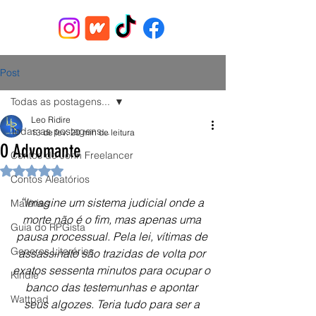
Post
Todas as postagens...
Leo Ridire
Todas as postagens...
13 de fev.
20 min de leitura
O Advomante
Contos do John Freelancer
Avaliado com NaN de 5 estrelas.
Contos Aleatórios
“
Imagine um sistema judicial onde a 
Matérias
morte não é o fim, mas apenas uma 
Guia do RPGista
pausa processual. Pela lei, vítimas de 
Generos Literários
assassinato são trazidas de volta por 
exatos sessenta minutos para ocupar o 
Kindle
banco das testemunhas e apontar 
Wattpad
seus algozes. Teria tudo para ser a 