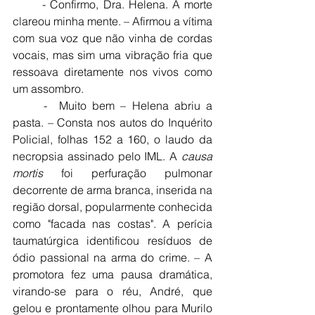
	- Confirmo, Dra. Helena. A morte 
clareou minha mente. – Afirmou a vítima 
com sua voz que não vinha de cordas 
vocais, mas sim uma vibração fria que 
ressoava diretamente nos vivos como 
um assombro.
	-  Muito bem – Helena abriu a 
pasta. – Consta nos autos do Inquérito 
Policial, folhas 152 a 160, o laudo da 
necropsia assinado pelo IML. A 
causa 
mortis
 foi perfuração pulmonar 
decorrente de arma branca, inserida na 
região dorsal, popularmente conhecida 
como "facada nas costas". A perícia 
taumatúrgica identificou resíduos de 
ódio passional na arma do crime. – A 
promotora fez uma pausa dramática, 
virando-se para o réu, André, que 
gelou e prontamente olhou para Murilo 