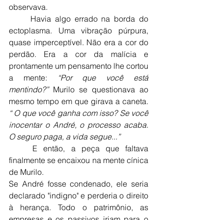
observava.
	Havia algo errado na borda do 
ectoplasma. Uma vibração púrpura, 
quase imperceptível. Não era a cor do 
perdão. Era a cor da malícia e 
prontamente um pensamento lhe cortou 
a mente: 
“Por que você está 
mentindo?”
 Murilo se questionava ao 
mesmo tempo em que girava a caneta. 
“ O que você ganha com isso?
Se você 
inocentar o André, o processo acaba. 
O seguro paga, a vida segue...”
	E então, a peça que faltava 
finalmente se encaixou na mente cínica 
de Murilo.
Se André fosse condenado, ele seria 
declarado "indigno" e perderia o direito 
à herança. Todo o patrimônio, as 
empresas e os passivos iriam para o 