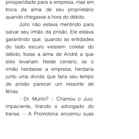
prosperidade para a empresa, mas em 
troca da alma de seu proprietário 
quando chegasse a hora do débito.
	Júlio não estava mentindo para 
salvar seu irmão da prisão. Ele estava 
garantindo que, quando as entidades 
do lado escuro viessem coletar do 
débito, fosse a alma de André a que 
eles levariam. Neste cenário, se o 
irmão herdasse a empresa, herdaria 
junto uma dívida que faria seu tempo 
de prisão parecer um ressorte de 
férias.
	- Dr. Murilo? – Chamou o Juiz, 
impaciente, tirando o advogado do 
transe. – A Promotoria encerrou suas 
perguntas. A Defesa deseja inquirir a 
testemunha? Ou está satisfeita com a 
tese de acidente?