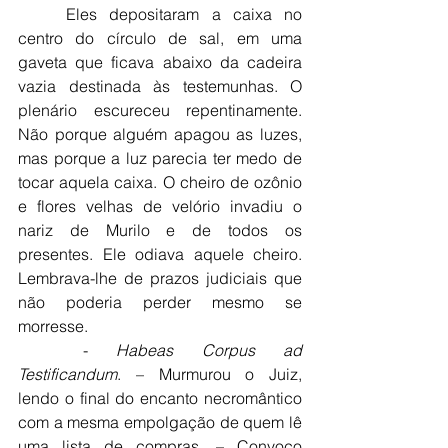
	Eles depositaram a caixa no 
centro do círculo de sal, em uma 
gaveta que ficava abaixo da cadeira 
vazia destinada às testemunhas. O 
plenário escureceu repentinamente. 
Não porque alguém apagou as luzes, 
mas porque a luz parecia ter medo de 
tocar aquela caixa. O cheiro de ozônio 
e flores velhas de velório invadiu o 
nariz de Murilo e de todos os 
presentes. Ele odiava aquele cheiro. 
Lembrava-lhe de prazos judiciais que 
não poderia perder mesmo se 
morresse.
	- 
Habeas Corpus ad 
Testificandum
. – Murmurou o Juiz, 
lendo o final do encanto necromântico 
com a mesma empolgação de quem lê 
uma lista de compras. – Convoco 