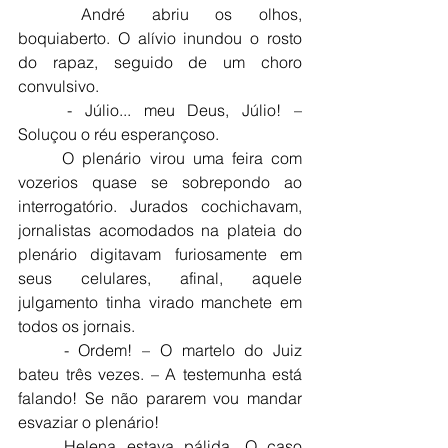
	André abriu os olhos, 
boquiaberto. O alívio inundou o rosto 
do rapaz, seguido de um choro 
convulsivo.
	- Júlio... meu Deus, Júlio! – 
Soluçou o réu esperançoso.
	O plenário virou uma feira com 
vozerios quase se sobrepondo ao 
interrogatório. Jurados cochichavam, 
jornalistas acomodados na plateia do 
plenário digitavam furiosamente em 
seus celulares, afinal, aquele 
julgamento tinha virado manchete em 
todos os jornais.
	- Ordem! – O martelo do Juiz 
bateu três vezes. – A testemunha está 
falando! Se não pararem vou mandar 
esvaziar o plenário!
	Helena estava pálida. O caso 