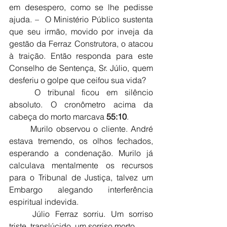
em desespero, como se lhe pedisse 
ajuda. –  O Ministério Público sustenta 
que seu irmão, movido por inveja da 
gestão da Ferraz Construtora, o atacou 
à traição. Então responda para este 
Conselho de Sentença, Sr. Júlio, quem 
desferiu o golpe que ceifou sua vida?
	O tribunal ficou em silêncio 
absoluto. O cronômetro acima da 
cabeça do morto marcava 
55:10
.
	Murilo observou o cliente. André 
estava tremendo, os olhos fechados, 
esperando a condenação. Murilo já 
calculava mentalmente os recursos 
para o Tribunal de Justiça, talvez um 
Embargo alegando interferência 
espiritual indevida.
	Júlio Ferraz sorriu. Um sorriso 
triste, translúcido, um sorriso morto.