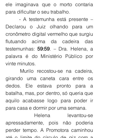
ele imaginava que o morto contaria 
para dificultar o seu trabalho.
	- A testemunha está presente – 
Declarou o Juiz olhando para um 
cronômetro digital vermelho que surgiu 
flutuando acima da cadeira das 
testemunhas: 
59:59
. – Dra. Helena, a 
palavra é do Ministério Público por 
vinte minutos.
	Murilo recostou-se na cadeira, 
girando uma caneta cara entre os 
dedos. Ele estava pronto para a 
batalha, mas, por dentro, só queria que 
aquilo acabasse logo para poder ir 
para casa e dormir por uma semana.
	Helena levantou-se 
apressadamente, pois não poderia 
perder tempo. A Promotora caminhou 
até o limite do círculo de giz com a 