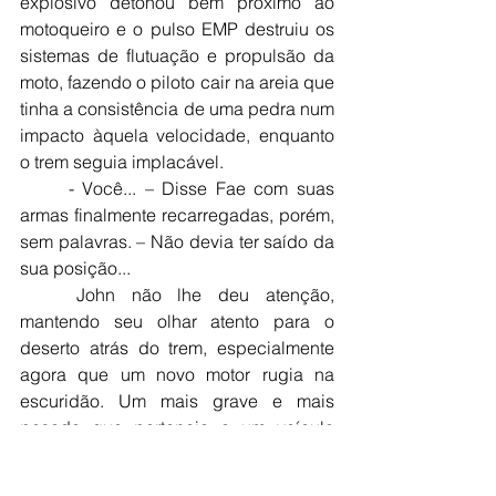
explosivo detonou bem próximo ao 
motoqueiro e o pulso EMP destruiu os 
sistemas de flutuação e propulsão da 
moto, fazendo o piloto cair na areia que 
tinha a consistência de uma pedra num 
impacto àquela velocidade, enquanto 
o trem seguia implacável.
	- Você... – Disse Fae com suas 
armas finalmente recarregadas, porém, 
sem palavras. – Não devia ter saído da 
sua posição...
	John não lhe deu atenção, 
mantendo seu olhar atento para o 
deserto atrás do trem, especialmente 
agora que um novo motor rugia na 
escuridão. Um mais grave e mais 
pesado que pertencia a um veículo 
maior, um blindado de transporte que 
aos poucos estava alcançando 