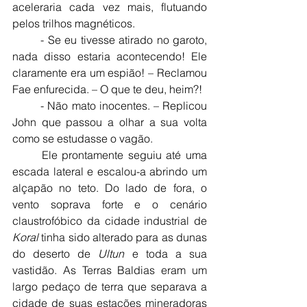
aceleraria cada vez mais, flutuando 
pelos trilhos magnéticos.
	- Se eu tivesse atirado no garoto, 
nada disso estaria acontecendo! Ele 
claramente era um espião! – Reclamou 
Fae enfurecida. – O que te deu, heim?!
	- Não mato inocentes. – Replicou 
John que passou a olhar a sua volta 
como se estudasse o vagão.
	Ele prontamente seguiu até uma 
escada lateral e escalou-a abrindo um 
alçapão no teto. Do lado de fora, o 
vento soprava forte e o cenário 
claustrofóbico da cidade industrial de 
Koral
 tinha sido alterado para as dunas 
do deserto de 
Ultun
 e toda a sua 
vastidão. As Terras Baldias eram um 
largo pedaço de terra que separava a 
cidade de suas estações mineradoras 