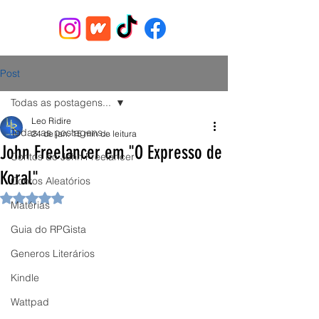
Post
Todas as postagens...
Leo Ridire
Todas as postagens...
24 de jan.
15 min de leitura
John Freelancer em "O Expresso de
Contos do John Freelancer
Koral"
Contos Aleatórios
Avaliado com NaN de 5 estrelas.
Matérias
Guia do RPGista
Generos Literários
Kindle
Wattpad