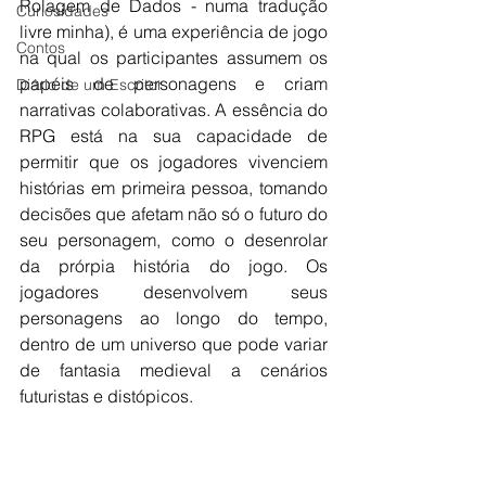
Rolagem de Dados - numa tradução 
Curiosidades
livre minha), é uma experiência de jogo 
Contos
na qual os participantes assumem os 
papéis de personagens e criam 
Diário de um Escritor
narrativas colaborativas. A essência do 
RPG está na sua capacidade de 
permitir que os jogadores vivenciem 
histórias em primeira pessoa, tomando 
decisões que afetam não só o futuro do 
seu personagem, como o desenrolar 
da prórpia história do jogo. Os 
jogadores desenvolvem seus 
personagens ao longo do tempo, 
dentro de um universo que pode variar 
de fantasia medieval a cenários 
futuristas e distópicos.