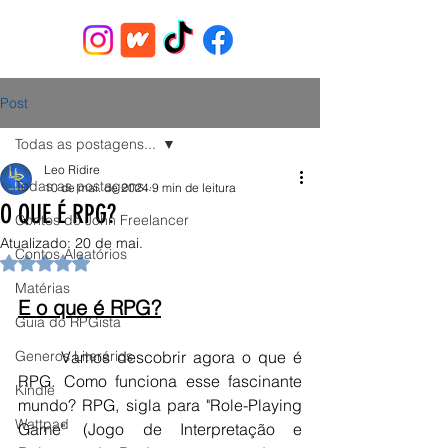
Post
Todas as postagens...
Leo Ridire
Todas as postagens...
10 de mai. de 2024
9 min de leitura
O QUE É RPG?
Contos do John Freelancer
Atualizado:
20 de mai.
Contos Aleatórios
Avaliado com NaN de 5 estrelas.
Matérias
E o que é RPG?
Guia do RPGista
Generos Literários
	Vamos descobrir agora o que é 
RPG. Como funciona esse fascinante 
Kindle
mundo? RPG, sigla para "Role-Playing 
Wattpad
Game" (Jogo de Interpretação e 