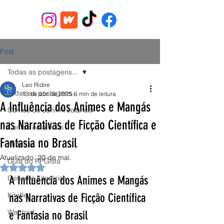
Post
Todas as postagens...
Leo Ridire
Todas as postagens...
13 de abr. de 2025
6 min de leitura
A Influência dos Animes e Mangás
Contos do John Freelancer
nas Narrativas de Ficção Científica e
Contos Aleatórios
Fantasia no Brasil
Matérias
Atualizado:
20 de mai.
Guia do RPGista
Avaliado com NaN de 5 estrelas.
Generos Literários
A Influência dos Animes e Mangás 
Kindle
nas Narrativas de Ficção Científica 
Wattpad
e Fantasia no Brasil