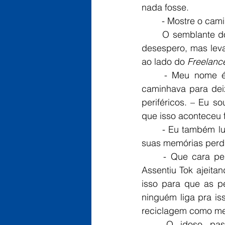
nada fosse.
	- Mostre o cami
	O semblante do idoso se transformou tanto quanto era possível para alguém em seu 
desespero, mas leva
ao lado do 
Freelanc
	- Meu nome é Tok e o seu? – Apresentou-se o velho homem enquanto a dupla 
caminhava para deix
periféricos. – Eu s
que isso aconteceu f
	- Eu também lutei em uma guerra... – Resmungou John tendo um lampejo mínimo de 
suas memórias perdi
	- Que cara perdida, mas eu entendo. A guerra deixa a gente confuso mesmo... – 
Assentiu Tok ajeit
isso para que as p
ninguém liga pra is
reciclagem como mei
	O idoso passou todo o caminho tagarelando como quem aproveitava uma 