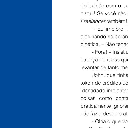
do balcão com o par
Freelancer
 também! 
	- Eu imploro! Me ajude! – Disse o velho humano com a voz em tom de súplica, 
ajoelhando-se peran
cinética. – Não tenh
	- Fora! – Insistiu o alienígena engatilhando sua arma cujo cano estava bem próximo da 
cabeça do idoso que
levantar de tanto m
	John, que tinha presenciado tudo, levantou de sua cadeira e pagou a conta com um 
token de créditos ao
identidade implanta
coisas como contas
praticamente ignora
não fazia desde o a
	- Olha o que você vai fazer, garoto. Se fizer negócios por fora, nunca mais trabalha em 