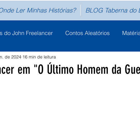
Onde Ler Minhas Histórias?
BLOG Taberna do 
s do John Freelancer
Contos Aleatórios
Matéri
un. de 2024
16 min de leitura
le
Wattpad
Curiosidades
Contos
Diári
ncer em "O Último Homem da Gue
e 5 estrelas.