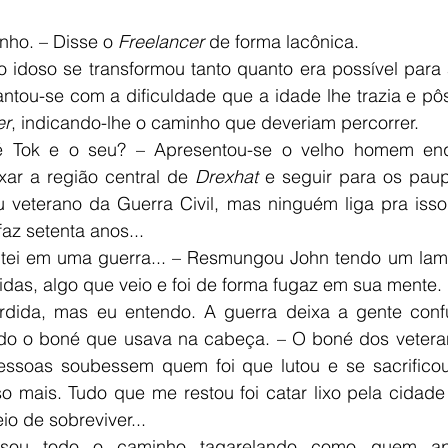
nho. – Disse o 
Freelancer
 de forma lacônica.
ntou-se com a dificuldade que a idade lhe trazia e pôs
er
, indicando-lhe o caminho que deveriam percorrer.
ar a região central de 
Drexhat
 e seguir para os paup
ou veterano da Guerra Civil, mas ninguém liga pra isso
az setenta anos...
das, algo que veio e foi de forma fugaz em sua mente.
ando o boné que usava na cabeça. – O boné dos veter
essoas soubessem quem foi que lutou e se sacrificou
so mais. Tudo que me restou foi catar lixo pela cidade
o de sobreviver...