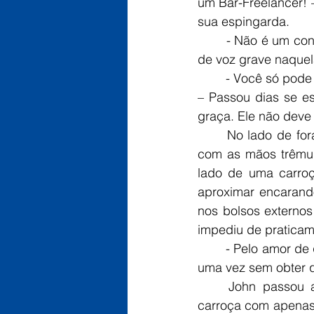
um Bar-Freelancer! 
sua espingarda.
	- Não é um contrato se eu não aceitar dinheiro em troca. – Afirmou John com seu tom 
de voz grave naquel
	- Você só pode ser maluco! – Resmungou o alienígena enquanto o humano ia embora. 
– Passou dias se es
graça. Ele não deve 
	No lado de fora do Bar-Freelancer, John encontrou o velho homem sentado no chão 
com as mãos trêmul
lado de uma carroç
aproximar encarand
nos bolsos externo
impediu de praticame
	- Pelo amor de qualquer coisa que você acredite, me ajuda! – Suplicou o homem mais 
uma vez sem obter q
	John passou andando pelo velho como se o ignorasse e agarrou o pegador da 
carroça com apenas