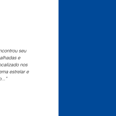
ncontrou seu 
alhadas e 
ocalizado nos 
ema estrelar e 
...”