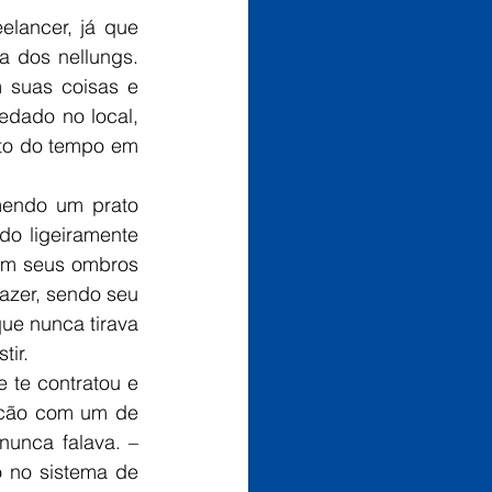
dos nellungs. 
 suas coisas e 
dado no local, 
to do tempo em 
endo um prato 
o ligeiramente 
m seus ombros 
azer, sendo seu 
ue nunca tirava 
tir.
lcão com um de 
unca falava. – 
 no sistema de 